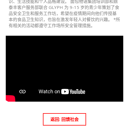
识、生活技能和个人品格建设。 面包物语集团培训部和鼎
泰丰客户服务部联合 GLYPH 为 9-15 岁的青少年策划了食
品安全卫生和服务工作坊，希望在疫情期间向他们传授基
本的食品卫生知识，也旨在激发年轻人对餐饮的兴趣。 *所
有相关的活动都遵守工作场所安全管理措施。
返回: 回馈社会