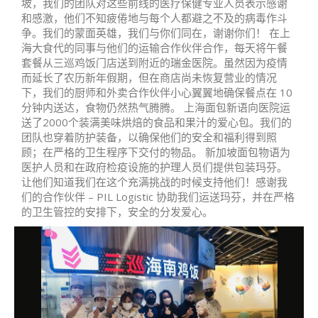
坡，我们的团队对这些前线的医疗保健专业人员表示感谢
和感激，他们不知疲倦地与每个人都避之不及的病毒作斗
争。我们的蒙面英雄，我们与你们同在，谢谢你们！ 在上
海大食代的同事与他们的运输合作伙伴合作，每天将午餐
套餐从三巡鸡饭门店送到附近的瑞金医院。虽然因为疫情
而延长了农历新年假期，但在商店尚未恢复营业的情况
下，我们的厨师和外卖合作伙伴小心翼翼地确保餐点在 10
分钟内送达，食物仍然热气腾腾。 上海面包新语向医院运
送了2000个装满美味烘焙的食品和果汁的爱心包。我们的
团队也穿着防护装备，以确保他们的安全和福利得到照
顾；在严格的卫生程序下交付的物品。 新加坡面包物语为
医护人员和在政府检疫设施的护理人员们提供包装玛芬。
让他们知道我们在这个充满挑战的时候支持他们！感谢我
们的合作伙伴 – PIL Logistic 协助我们运送玛芬，并在严格
的卫生管控的安排下，安全的分发爱心。