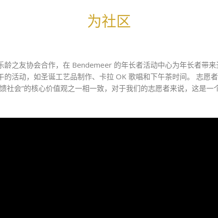
为社区
龄之友协会合作，在 Bendemeer 的年长者活动中心为年长者
的活动，如圣诞工艺品制作、卡拉 OK 歌唱和下午茶时间。 志愿
回馈社会”的核心价值观之一相一致，对于我们的志愿者来说，这是一