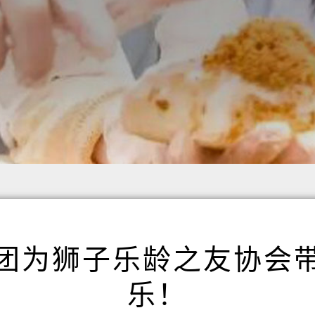
团为狮子乐龄之友协会
乐！